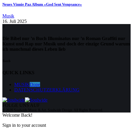
Neues Vinnie Paz Album «God Sent Vengeance»
Musik
16. Juli 2025
//
Die Bibel nur ’n Buch Illuminatus nur ’n Roman Graffiti nur
Kunst und Rap nur Musik und doch der einzige Grund warum
ich manchmal dieses Leben lieb
Torch
QUICK LINKS
MUSIK
Dope
DATENSCHUTZERKLÄRUNG
FOLGE UNS AUF
© 2026 Soulwide Music & Art. Soulwide Design. All Rights Reserved.
Welcome Back!
Sign in to your account