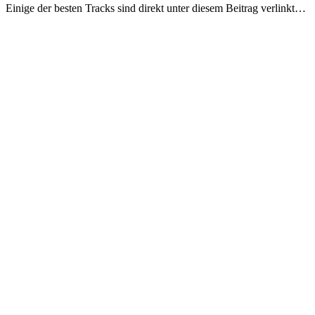
Eini­ge der bes­ten Tracks sind direkt unter die­sem Bei­trag ver­linkt…