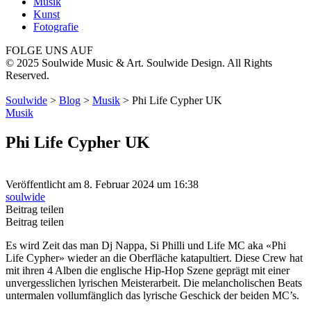
Musik
Kunst
Fotografie
FOLGE UNS AUF
© 2025 Soulwide Music & Art. Soulwide Design. All Rights
Reserved.
Soulwide
>
Blog
>
Musik
>
Phi Life Cypher UK
Musik
Phi Life Cypher UK
Veröffentlicht am 8. Februar 2024 um 16:38
soulwide
Beitrag teilen
Beitrag teilen
Es wird Zeit das man Dj Nap­pa, Si Phil­li und Life MC aka «Phi
Life Cypher» wie­der an die Ober­flä­che kata­pul­tiert. Die­se Crew hat
mit ihren 4 Alben die eng­li­sche Hip-Hop Sze­ne geprägt mit einer
unver­gess­li­chen lyri­schen Meis­ter­ar­beit. Die melan­cho­li­schen Beats
unter­ma­len voll­um­fäng­lich das lyri­sche Geschick der bei­den MC’s.