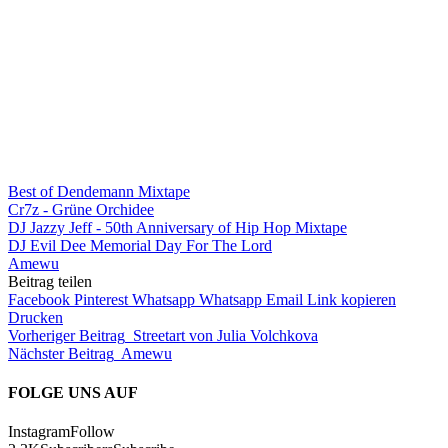
Best of Den­de­mann Mix­tape
Cr7z - Grü­ne Orchi­dee
DJ Jaz­zy Jeff - 50th Anni­ver­sa­ry of Hip Hop Mix­tape
DJ Evil Dee Memo­ri­al Day For The Lord
Ame­wu
Beitrag teilen
Facebook
Pinterest
Whatsapp
Whatsapp
Email
Link kopieren
Drucken
Vorheriger Beitrag
Streetart von Julia Volchkova
Nächster Beitrag
Amewu
FOLGE UNS AUF
Instagram
Follow